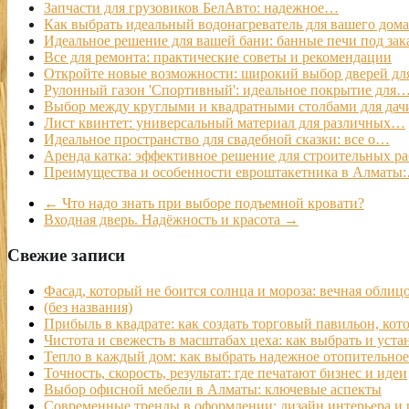
Запчасти для грузовиков БелАвто: надежное…
Как выбрать идеальный водонагреватель для вашего дома
Идеальное решение для вашей бани: банные печи под зак
Все для ремонта: практические советы и рекомендации
Откройте новые возможности: широкий выбор дверей д
Рулонный газон 'Спортивный': идеальное покрытие для
Выбор между круглыми и квадратными столбами для дач
Лист квинтет: универсальный материал для различных…
Идеальное пространство для свадебной сказки: все о…
Аренда катка: эффективное решение для строительных ра
Преимущества и особенности евроштакетника в Алматы
←
Что надо знать при выборе подъемной кровати?
Входная дверь. Надёжность и красота
→
Свежие записи
Фасад, который не боится солнца и мороза: вечная облиц
(без названия)
Прибыль в квадрате: как создать торговый павильон, ко
Чистота и свежесть в масштабах цеха: как выбрать и у
Тепло в каждый дом: как выбрать надежное отопительно
Точность, скорость, результат: где печатают бизнес и идеи
Выбор офисной мебели в Алматы: ключевые аспекты
Современные тренды в оформлении: дизайн интерьера и