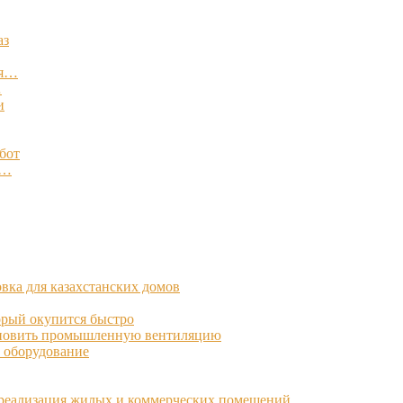
аз
ля…
…
и
бот
:…
овка для казахстанских домов
торый окупится быстро
становить промышленную вентиляцию
е оборудование
 реализация жилых и коммерческих помещений