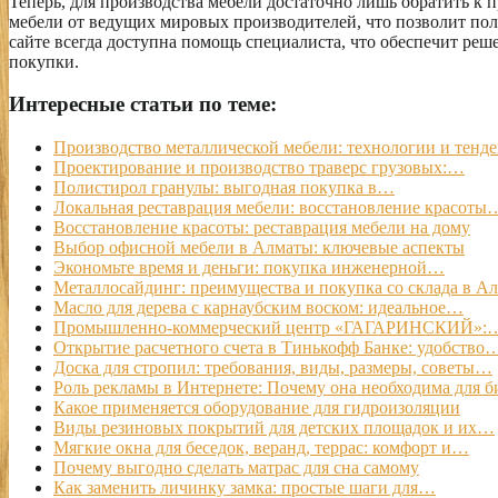
Теперь, для производства мебели достаточно лишь обратить к
мебели от ведущих мировых производителей, что позволит пол
сайте всегда доступна помощь специалиста, что обеспечит реш
покупки.
Интересные статьи по теме:
Производство металлической мебели: технологии и тенд
Проектирование и производство траверс грузовых:…
Полистирол гранулы: выгодная покупка в…
Локальная реставрация мебели: восстановление красоты
Восстановление красоты: реставрация мебели на дому
Выбор офисной мебели в Алматы: ключевые аспекты
Экономьте время и деньги: покупка инженерной…
Металлосайдинг: преимущества и покупка со склада в А
Масло для дерева с карнаубским воском: идеальное…
Промышленно-коммерческий центр «ГАГАРИНСКИЙ»:
Открытие расчетного счета в Тинькофф Банке: удобство
Доска для стропил: требования, виды, размеры, советы…
Роль рекламы в Интернете: Почему она необходима для б
Какое применяется оборудование для гидроизоляции
Виды резиновых покрытий для детских площадок и их…
Мягкие окна для беседок, веранд, террас: комфорт и…
Почему выгодно сделать матрас для сна самому
Как заменить личинку замка: простые шаги для…