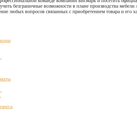
 профессиональной команде компании Бисмарк и посетить официа
учить безграничные возможности в плане производства мебели 
ение любых вопросов связанных с приобретением товара и его х
енции
…
лматы
…
…
изнеса