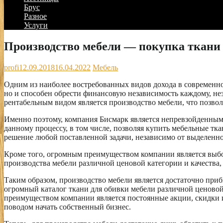
Брус
Разное
Услуги
Производство мебели — покупка ткани
profi
12.09.2018
16.04.2022
Мебель
Одним из наиболее востребованных видов дохода в современном
но и способен обрести финансовую независимость каждому, нез
рентабельным видом является производство мебели, что позво
Именно поэтому, компания Бисмарк является непревзойденным 
данному процессу, в том числе, позволяя купить мебельные тк
решение любой поставленной задачи, независимо от выделенно
Кроме того, огромным преимуществом компании является выбо
производства мебели различной ценовой категории и качества, 
Таким образом, производство мебели является достаточно при
огромный каталог ткани для обивки мебели различной ценовой
преимуществом компании является постоянные акции, скидки и
поводом начать собственный бизнес.