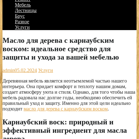
Мебель
Лестницы
Брус
Разное
Услуги
Масло для дерева с карнаубским
воском: идеальное средство для
защиты и ухода за вашей мебелью
admin
05.02.2024
Услуги
Деревянная мебель является неотъемлемой частью нашего
интерьера. Она придает комфорт и теплоту нашим домам,
создает атмосферу уюта и стиля. Однако, для того чтобы наша
мебель радовала нас долгие годы, необходимо обеспечить ей
правильный уход и защиту. Именно для этой цели идеально
подходит
масло для дерева с карнаубским воском
.
Карнаубский воск: природный и
эффективный ингредиент для масла
дерева