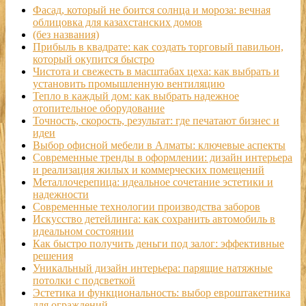
Фасад, который не боится солнца и мороза: вечная
облицовка для казахстанских домов
(без названия)
Прибыль в квадрате: как создать торговый павильон,
который окупится быстро
Чистота и свежесть в масштабах цеха: как выбрать и
установить промышленную вентиляцию
Тепло в каждый дом: как выбрать надежное
отопительное оборудование
Точность, скорость, результат: где печатают бизнес и
идеи
Выбор офисной мебели в Алматы: ключевые аспекты
Современные тренды в оформлении: дизайн интерьера
и реализация жилых и коммерческих помещений
Металлочерепица: идеальное сочетание эстетики и
надежности
Современные технологии производства заборов
Искусство детейлинга: как сохранить автомобиль в
идеальном состоянии
Как быстро получить деньги под залог: эффективные
решения
Уникальный дизайн интерьера: парящие натяжные
потолки с подсветкой
Эстетика и функциональность: выбор евроштакетника
для ограждений