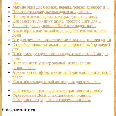
их…
Мягкие окна для беседок, веранд, террас: комфорт и…
Полистирол гранулы: выгодная покупка в…
Почему выгодно сделать матрас для сна самому
Как заменить личинку замка: простые шаги для…
Запчасти для грузовиков БелАвто: надежное…
Как выбрать идеальный водонагреватель для вашего
дома
Все для ремонта: практические советы и рекомендации
Откройте новые возможности: широкий выбор дверей
для…
Выбор между круглыми и квадратными столбами для
дачи
Лист квинтет: универсальный материал для
различных…
Аренда катка: эффективное решение для строительных
работ
Как выбрать надежный автосервис для ремонта…
←
Почему выгодно сделать матрас для сна самому
Фахверковые Дома с панорамными окнами:
Объединение традиции и современности
→
Свежие записи