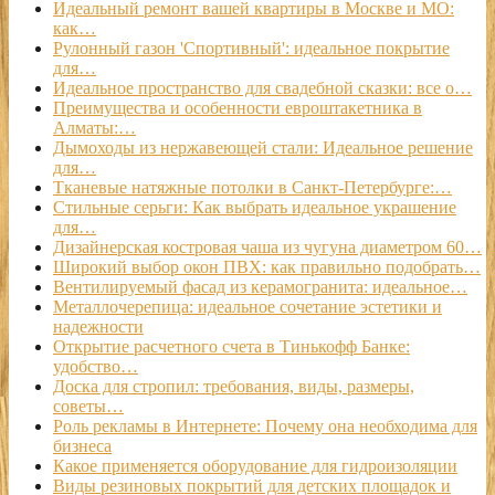
Идеальный ремонт вашей квартиры в Москве и МО:
как…
Рулонный газон 'Спортивный': идеальное покрытие
для…
Идеальное пространство для свадебной сказки: все о…
Преимущества и особенности евроштакетника в
Алматы:…
Дымоходы из нержавеющей стали: Идеальное решение
для…
Тканевые натяжные потолки в Санкт-Петербурге:…
Стильные серьги: Как выбрать идеальное украшение
для…
Дизайнерская костровая чаша из чугуна диаметром 60…
Широкий выбор окон ПВХ: как правильно подобрать…
Вентилируемый фасад из керамогранита: идеальное…
Металлочерепица: идеальное сочетание эстетики и
надежности
Открытие расчетного счета в Тинькофф Банке:
удобство…
Доска для стропил: требования, виды, размеры,
советы…
Роль рекламы в Интернете: Почему она необходима для
бизнеса
Какое применяется оборудование для гидроизоляции
Виды резиновых покрытий для детских площадок и