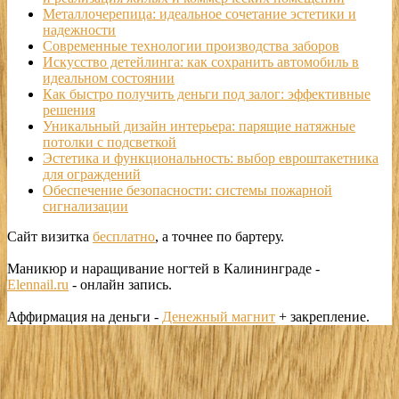
Металлочерепица: идеальное сочетание эстетики и
надежности
Современные технологии производства заборов
Искусство детейлинга: как сохранить автомобиль в
идеальном состоянии
Как быстро получить деньги под залог: эффективные
решения
Уникальный дизайн интерьера: парящие натяжные
потолки с подсветкой
Эстетика и функциональность: выбор евроштакетника
для ограждений
Обеспечение безопасности: системы пожарной
сигнализации
Сайт визитка
бесплатно
, а точнее по бартеру.
Маникюр и наращивание ногтей в Калининграде -
Elennail.ru
- онлайн запись.
Аффирмация на деньги -
Денежный магнит
+ закрепление.