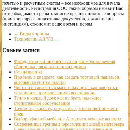
печатью и расчетным счетом – все необходимое для начала
деятельности. Регистрация ООО таким образом избавит Вас
от необходимости решать многие организационные вопросы
(поиск юрадреса, подготовка документов, хождение по
инстанциям), сэкономит ваше время и нервы.
←
Виды кирпича
Технологии AR/VR
→
Свежие записи
Фасад, который не боится солнца и мороза: вечная
облицовка для казахстанских домов
(без названия)
Прибыль в квадрате: как создать торговый павильон,
который окупится быстро
Чистота и свежесть в масштабах цеха: как выбрать и
установить промышленную вентиляцию
Тепло в каждый дом: как выбрать надежное
отопительное оборудование
Точность, скорость, результат: где печатают бизнес и
идеи
Выбор офисной мебели в Алматы: ключевые аспекты
Современные тренды в оформлении: дизайн интерьера
и реализация жилых и коммерческих помещений