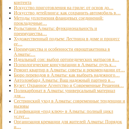
контента
Искусство приготовления на гриле: от основ до…
Искусство детейлинга: как сохранить автомобиль в…
Методы уплотнения фланцевых соединений:
прокладочные…
Рольставни Алматы: функциональность и
преимущества…
Художественный подъем: Лестница в доме и процесс
ее…
Преимущества и особенности евроштакетника в
Алматы:…
Идеальный сон: выбор ортопедических матрасов в…
Психологические консультации в Алматы: путь к…
Ремонт квартир в Алматы: советы и рекомендации от…
Бюро переводов в Алматы: как выбрать надежного…
Автоломбард Алматы: Ваш надежный партнер в…
Кузет: Охранное Агентство и Современные Решения…
Поликарбонат в Алматы: универсальный материал
для…
Сестринский уход в Алматы: современные тенденции и
вызовы
Газификация «под ключ» в Алматы: полный цикл
услуг…
Организация кремации для жителей Алматы: Порядок
и…