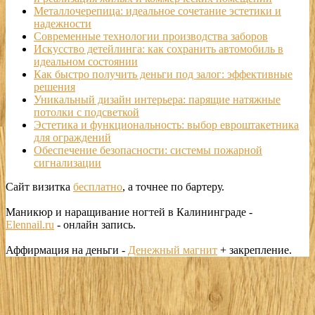
Металлочерепица: идеальное сочетание эстетики и
надежности
Современные технологии производства заборов
Искусство детейлинга: как сохранить автомобиль в
идеальном состоянии
Как быстро получить деньги под залог: эффективные
решения
Уникальный дизайн интерьера: парящие натяжные
потолки с подсветкой
Эстетика и функциональность: выбор евроштакетника
для ограждений
Обеспечение безопасности: системы пожарной
сигнализации
Сайт визитка
бесплатно
, а точнее по бартеру.
Маникюр и наращивание ногтей в Калининграде -
Elennail.ru
- онлайн запись.
Аффирмация на деньги -
Денежный магнит
+ закрепление.