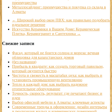
преимущества
Металлосайдинг: преимущества и покупка со склада в
Алматы
←
Широкий выбор окон ПВХ: как правильно подобрать
идеальное решение
Искусство Керамики в Вашем Доме: Керамическая
Плитка, Керамогранит и Сантехника
→
Свежие записи
Фасад, который не боится солнца и мороза: вечная
облицовка для казахстанских домов
(без названия)
Прибыль в квадрате: как создать торговый павильон,
который окупится быстро
Чистота и свежесть в масштабах цеха: как выбрать и
установить промышленную вентиляцию
Тепло в каждый дом: как выбрать надежное
отопительное оборудование
Точность, скорость, результат: где печатают бизнес и
идеи
Выбор офисной мебели в Алматы: ключевые аспекты
Современные тренды в оформлении: дизайн интерьера
и реализация жилых и коммерческих помещений