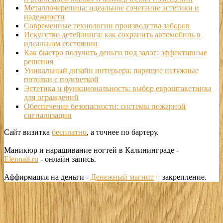
Металлочерепица: идеальное сочетание эстетики и
надежности
Современные технологии производства заборов
Искусство детейлинга: как сохранить автомобиль в
идеальном состоянии
Как быстро получить деньги под залог: эффективные
решения
Уникальный дизайн интерьера: парящие натяжные
потолки с подсветкой
Эстетика и функциональность: выбор евроштакетника
для ограждений
Обеспечение безопасности: системы пожарной
сигнализации
Сайт визитка
бесплатно
, а точнее по бартеру.
Маникюр и наращивание ногтей в Калининграде -
Elennail.ru
- онлайн запись.
Аффирмация на деньги -
Денежный магнит
+ закрепление.