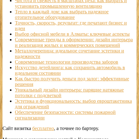
Чистота и свежесть в масштабах цеха: как выбрать и
установить промышленную вентиляцию
Тепло в каждый дом: как выбрать надежное
отопительное оборудование
Точность, скорость, результат: где печатают бизнес и
идеи
Выбор офисной мебели в Алматы: ключевые аспекты
Современные тренды в оформлении: дизайн интерьера
и реализация жилых и коммерческих помещений
Металлочерепица: идеальное сочетание эстетики и
надежности
Современные технологии производства заборов
Искусство детейлинга: как сохранить автомобиль в
идеальном состоянии
Как быстро получить деньги под залог: эффективные
решения
Уникальный дизайн интерьера: парящие натяжные
потолки с подсветкой
Эстетика и функциональность: выбор евроштакетника
для ограждений
Обеспечение безопасности: системы пожарной
сигнализации
Сайт визитка
бесплатно
, а точнее по бартеру.