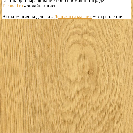
Маникюр и наращивание ногтей в Калининграде -
Elennail.ru
- онлайн запись.
Аффирмация на деньги -
Денежный магнит
+ закрепление.