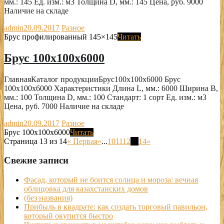
мм.: 145 Ед. изм.: м3 Толщина D, мм.: 145 Цена, руб. 9000
Наличие на складе
admin
20.09.2017
Разное
Брус профилированный 145×145
Читать
Брус 100х100х6000
ГлавнаяКаталог продукцииБрус100х100х6000 Брус
100х100х6000 Характеристики Длина L, мм.: 6000 Ширина B,
мм.: 100 Толщина D, мм.: 100 Стандарт: 1 сорт Ед. изм.: м3
Цена, руб. 7000 Наличие на складе
admin
20.09.2017
Разное
Брус 100х100х6000
Читать
Страница 13 из 14
« Первая
«
...
10
11
12
13
14
»
Свежие записи
Фасад, который не боится солнца и мороза: вечная
облицовка для казахстанских домов
(без названия)
Прибыль в квадрате: как создать торговый павильон,
который окупится быстро