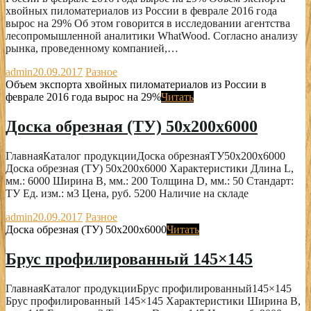
хвойных пиломатериалов из России в феврале 2016 года
вырос на 29% Об этом говорится в исследовании агентства
лесопромышленной аналитики WhatWood. Согласно анализу
рынка, проведенному компанией,…
admin
20.09.2017
Разное
Объем экспорта хвойных пиломатериалов из России в
феврале 2016 года вырос на 29%
Читать
Доска обрезная (ТУ) 50x200x6000
ГлавнаяКаталог продукцииДоска обрезнаяТУ50x200x6000
Доска обрезная (ТУ) 50x200x6000 Характеристики Длина L,
мм.: 6000 Ширина B, мм.: 200 Толщина D, мм.: 50 Стандарт:
ТУ Ед. изм.: м3 Цена, руб. 5200 Наличие на складе
admin
20.09.2017
Разное
Доска обрезная (ТУ) 50x200x6000
Читать
Брус профилированный 145×145
ГлавнаяКаталог продукцииБрус профилированный145×145
Брус профилированный 145×145 Характеристики Ширина B,